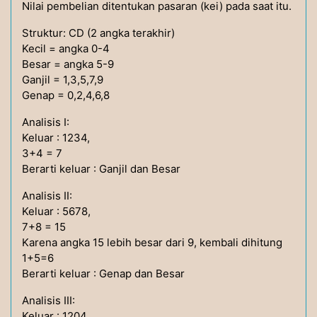
Nilai pembelian ditentukan pasaran (kei) pada saat itu.
Struktur: CD (2 angka terakhir)
Kecil = angka 0-4
Besar = angka 5-9
Ganjil = 1,3,5,7,9
Genap = 0,2,4,6,8
Analisis I:
Keluar : 1234,
3+4 = 7
Berarti keluar : Ganjil dan Besar
Analisis II:
Keluar : 5678,
7+8 = 15
Karena angka 15 lebih besar dari 9, kembali dihitung
1+5=6
Berarti keluar : Genap dan Besar
Analisis III:
Keluar : 1204,