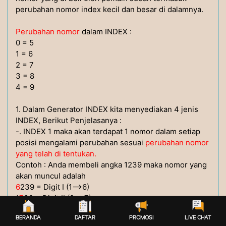
perubahan nomor index kecil dan besar di dalamnya.
Perubahan nomor
dalam INDEX :
0 = 5
1 = 6
2 = 7
3 = 8
4 = 9
1. Dalam Generator INDEX kita menyediakan 4 jenis
INDEX, Berikut Penjelasanya :
-. INDEX 1 maka akan terdapat 1 nomor dalam setiap
posisi mengalami perubahan sesuai
perubahan nomor
yang telah di tentukan.
Contoh : Anda membeli angka 1239 maka nomor yang
akan muncul adalah
6
239 = Digit I (1-->6)
1
7
39 = Digit II (2-->7)
12
8
9 = Digit III (3-->8)
BERANDA
DAFTAR
PROMOSI
LIVE CHAT
123
4
= Digit IV (9-->4)