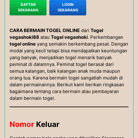
DAFTAR
LOGIN
SEKARANG
SEKARANG
CARA BERMAIN TOGEL ONLINE
dari
Togel
vegashoki88
atau
Togel vegashoki
. Perkembangan
togel online
yang semakin berkembang pesat. Dengan
modal yang kecil tetapi bisa mendapatkan keuntungan
yang banyak, menjadikan togel menarik banyak
peminat di dalamnya. Peminat togel berasal dari
semua kalangan, baik kalangan anak muda maupun
orang tua. Karena bermain togel sangatlah mudah di
dalam permainannya. Berikut kami berikan ringkasan
bagaimana tentang cara bermain atau pembayaran
dalam bermain togel.
Nomor
Keluar