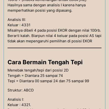
Hasilnya sama dengan analisis I karena hanya
memperhatikan posisi yang dipasang.
Analisis III:
Keluar : 4331
Misalnya dibeli 4 pada posisi EKOR dengan nilai 100rb.
Berarti kalah. Biarpun nilai 4 keluar pada posisi AS tapi
tidak akan mepengaruhi pemilihan di posisi EKOR
Cara Bermain Tengah Tepi
Menebak tengah/tepi dari posisi 2D
Tengah = Diantara 25 sampai 74
Tepi = Diantara 00 sampai 24 dan 75 sampai 99
Struktur: ABCD
Analisis I:
Keluar : 4321.