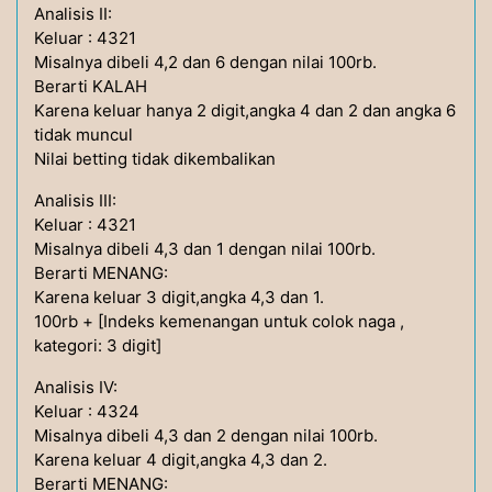
Analisis II:
Keluar : 4321
Misalnya dibeli 4,2 dan 6 dengan nilai 100rb.
Berarti KALAH
Karena keluar hanya 2 digit,angka 4 dan 2 dan angka 6
tidak muncul
Nilai betting tidak dikembalikan
Analisis III:
Keluar : 4321
Misalnya dibeli 4,3 dan 1 dengan nilai 100rb.
Berarti MENANG:
Karena keluar 3 digit,angka 4,3 dan 1.
100rb + [Indeks kemenangan untuk colok naga ,
kategori: 3 digit]
Analisis IV:
Keluar : 4324
Misalnya dibeli 4,3 dan 2 dengan nilai 100rb.
Karena keluar 4 digit,angka 4,3 dan 2.
Berarti MENANG: