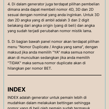
4. Di dalam generator juga terdapat pilihan pembelian
dimana anda dapat membeli nomor 4D, 3D dan 2D
sesuai dengan nominal yang anda inginkan. Untuk 3D
dan 2D angka yang di ambil adalah 3 dan 2 digit
belakang dari angka origin (yang di beli) dan angka
yang sudah terjadi perubahan nomor mistik lama.
5. Di bagian bawah panel nomor akan terdapat pilihan
menu "Nomor Duplicate / Angka yang sama", dengan
maksud jika anda memilih "YA" maka semua nomor
akan di munculkan sedangkan jika anda memilih
"TIDAK" maka semua nomor duplicate akan di
hilangkan per nomor BET.
INDEX
INDEX adalah generator untuk pemain lebih di
mudahkan dalam melakukan bettingan sehingga
nomor yang di beli oleh pemain sudah termasuk