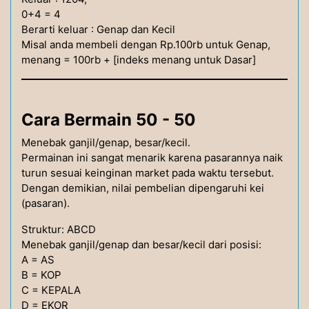
0+4 = 4
Berarti keluar : Genap dan Kecil
Misal anda membeli dengan Rp.100rb untuk Genap,
menang = 100rb + [indeks menang untuk Dasar]
Cara Bermain 50 - 50
Menebak ganjil/genap, besar/kecil.
Permainan ini sangat menarik karena pasarannya naik
turun sesuai keinginan market pada waktu tersebut.
Dengan demikian, nilai pembelian dipengaruhi kei
(pasaran).
Struktur: ABCD
Menebak ganjil/genap dan besar/kecil dari posisi:
A = AS
B = KOP
C = KEPALA
D = EKOR