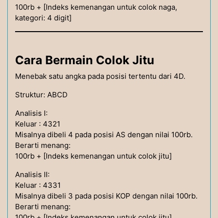
100rb + [Indeks kemenangan untuk colok naga,
kategori: 4 digit]
Cara Bermain Colok Jitu
Menebak satu angka pada posisi tertentu dari 4D.
Struktur: ABCD
Analisis I:
Keluar : 4321
Misalnya dibeli 4 pada posisi AS dengan nilai 100rb.
Berarti menang:
100rb + [Indeks kemenangan untuk colok jitu]
Analisis II:
Keluar : 4331
Misalnya dibeli 3 pada posisi KOP dengan nilai 100rb.
Berarti menang:
100rb + [Indeks kemenangan untuk colok jitu].